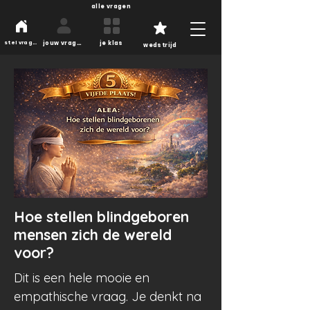
alle vragen
jouw vragen
je klas
stel vragen
wedstrijd
Ale
a
Hoe stellen blindgeboren
mensen zich de wereld
voor?
Dit is een hele mooie en
empathische vraag. Je denkt na