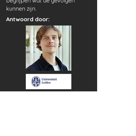
begrijpen wat de gevolgen
kunnen zijn.
Antwoord door:
Haye Geukens
Klimatoloog
PHD onderzoeker klimaat
adaptatie