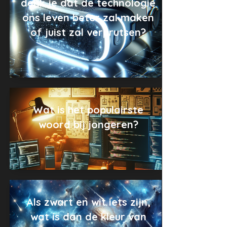
denk je dat de technologie
ons leven beter zal maken
of juist zal verprutsen?
Wat is het populairste
woord bij jongeren?
Als zwart en wit iets zijn,
wat is dan de kleur van