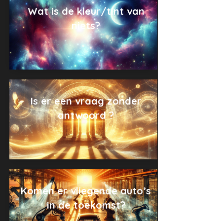
Wat is de kleur/tint van
niets?
Is er een vraag zonder
antwoord ?
Komen er vliegende auto’s
in de toekomst?