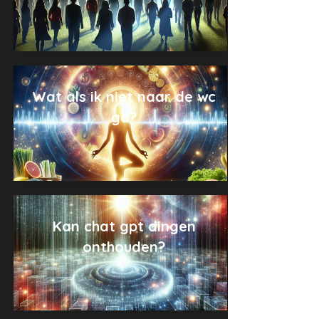
Wat als ik niet naar de wc
ga?
Kan chat gpt dingen
onthouden?