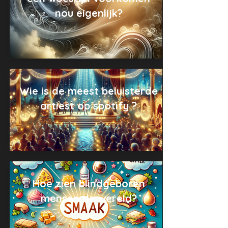
nou eigenlijk?
Wie is de meest beluisterde
artiest op spotify ?
Hoe zien blindgeboren
mensen de wereld?