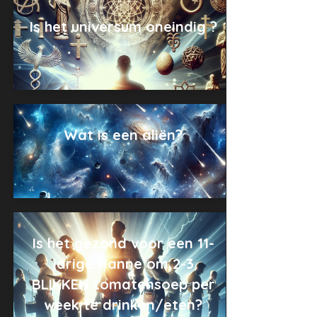
Is het universum oneindig ?
Wat is een aliën?
Is het gezond voor een 11-
jarige Hanne om 2-3
BLIKKEN tomatensoep per
week te drinken/eten?