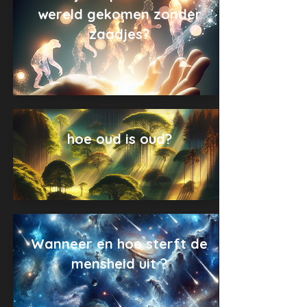
wereld gekomen zonder
zaadjes?
hoe oud is oud?
Wanneer en hoe sterft de
mensheid uit ?