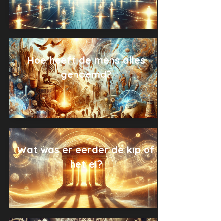
Hoe heeft de mens alles
genoemd?
Wat was er eerder de kip of
het ei?