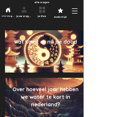
alle vragen
jouw vragen
je klas
stel vragen
wedstrijd
wat komt er na de dood
?
Over hoeveel jaar hebben
we water te kort in
nederland?