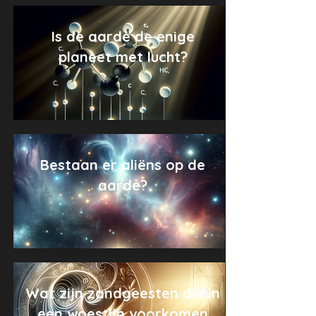
Is de aarde de enige
planeet met lucht?
Bestaan er aliëns op de
aarde?
Wat zijn zandgeesten die in
een woestijn voorkomen