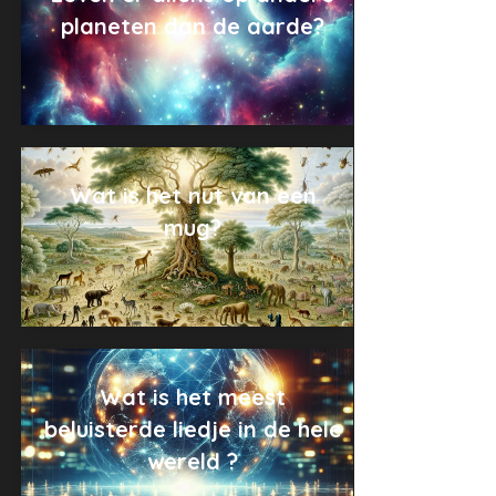
planeten dan de aarde?
Wat is het nut van een
mug?
Wat is het meest
beluisterde liedje in de hele
wereld ?