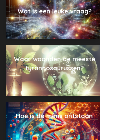
Wat is een leuke vraag?
Waar woonden de meeste
tyrannosaurussen?
Hoe is de mens ontstaan
?