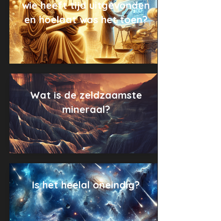
wie heeft tijd uitgevonden
en hoelaat was het toen?
Wat is de zeldzaamste
mineraal?
Is het heelal oneindig?