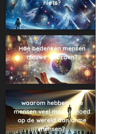
niets?
Hoe bedenken mensen
nieuwe woorden?
waarom hebben rijke
mensen veel meer invloed
op de wereld dan arme
mensen?