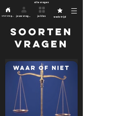
alle vragen
jouw vragen
je klas
stel vragen
wedstrijd
soorten
vragen
.
waar of niet